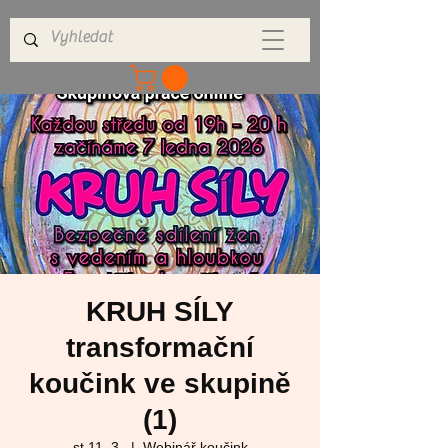
KRUH SÍLY
transformační
koučink ve skupině
(1)
st 11. 3.
  |  
Webinář koučink