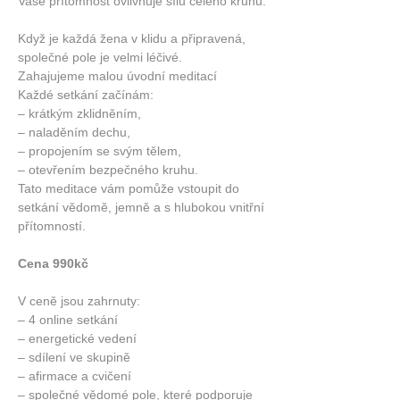
Vaše přítomnost ovlivňuje sílu celého kruhu.
Když je každá žena v klidu a připravená, 
společné pole je velmi léčivé.
Zahajujeme malou úvodní meditací
Každé setkání začínám:
– krátkým zklidněním,
– naladěním dechu,
– propojením se svým tělem,
– otevřením bezpečného kruhu.
Tato meditace vám pomůže vstoupit do 
setkání vědomě, jemně a s hlubokou vnitřní 
přítomností.
Cena 990kč
V ceně jsou zahrnuty:
– 4 online setkání
– energetické vedení
– sdílení ve skupině
– afirmace a cvičení
– společné vědomé pole, které podporuje 