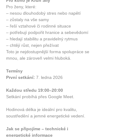
Pro koho je Kruh Síly
Pro ženy, které:
– nesou dlouhodobý stres nebo napětí
– zůstaly na vše samy
– řeší vztahové či rodinné situace
– potřebují podpořit hranice a sebevědomí
– hledají stabilitu a pravidelný rytmus
– chtějí růst, nejen přežívat
Toto je nejdostupnější forma spolupráce se 
mnou, ale zároveň velmi hluboká.
Termíny
První setkání:
 7. ledna 2026
Každou středu 19:00–20:00
Setkání probíhá přes Google Meet.
Hodinová délka je ideální pro kvalitu, 
soustředění a jemné energetické vedení.
Jak se připojíme – technické i 
energetické informace