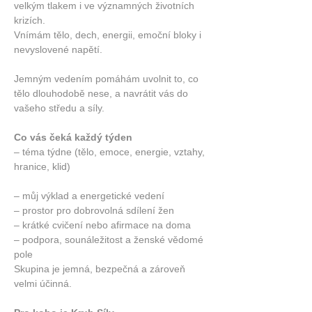
velkým tlakem i ve významných životních 
krizích.
Vnímám tělo, dech, energii, emoční bloky i 
nevyslovené napětí.
Jemným vedením pomáhám uvolnit to, co 
tělo dlouhodobě nese, a navrátit vás do 
vašeho středu a síly.
Co vás čeká každý týden
– téma týdne (tělo, emoce, energie, vztahy, 
hranice, klid)
– můj výklad a energetické vedení
– prostor pro dobrovolná sdílení žen
– krátké cvičení nebo afirmace na doma
– podpora, sounáležitost a ženské vědomé 
pole
Skupina je jemná, bezpečná a zároveň 
velmi účinná.