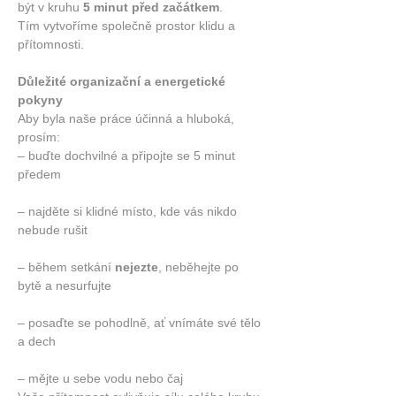
být v kruhu 
5 minut před začátkem
.
Tím vytvoříme společně prostor klidu a 
přítomnosti.
Důležité organizační a energetické 
pokyny
Aby byla naše práce účinná a hluboká, 
prosím:
– buďte dochvilné a připojte se 5 minut 
předem
– najděte si klidné místo, kde vás nikdo 
nebude rušit
– během setkání 
nejezte
, neběhejte po 
bytě a nesurfujte
– posaďte se pohodlně, ať vnímáte své tělo 
a dech
– mějte u sebe vodu nebo čaj