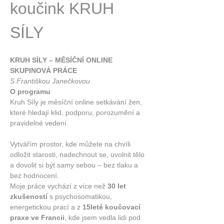
koučink KRUH 
SÍLY
KRUH SÍLY – MĚSÍČNÍ ONLINE 
SKUPINOVÁ PRÁCE
S Františkou Janečkovou
O programu
Kruh Síly je měsíční online setkávání žen, 
které hledají klid, podporu, porozumění a 
pravidelné vedení.
Vytvářím prostor, kde můžete na chvíli 
odložit starosti, nadechnout se, uvolnit tělo 
a dovolit si být samy sebou – bez tlaku a 
bez hodnocení.
Moje práce vychází z více než 
30 let 
zkušeností
 s psychosomatikou, 
energetickou prací a z 
15leté koučovací 
praxe ve Francii
, kde jsem vedla lidi pod 