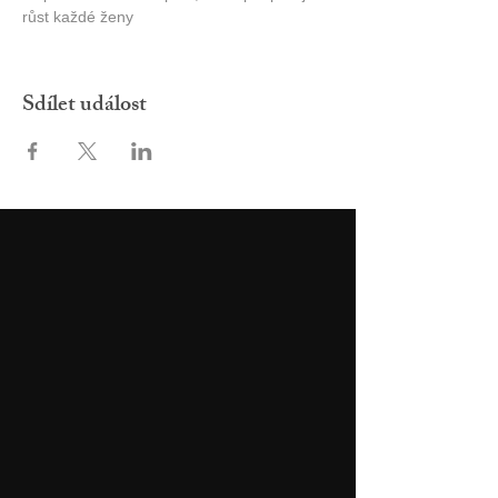
růst každé ženy
Sdílet událost