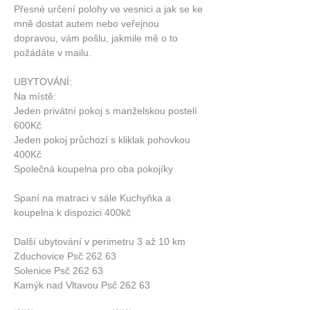
Přesné určení polohy ve vesnici a jak se ke 
mně dostat autem nebo veřejnou 
dopravou, vám pošlu, jakmile mě o to 
požádáte v mailu.
UBYTOVÁNÍ: 
Na místě:
Jeden privátní pokoj s manželskou postelí 
600Kč
Jeden pokoj průchozí s kliklak pohovkou 
400Kč
Společná koupelna pro oba pokojíky
Spaní na matraci v sále Kuchyňka a 
koupelna k dispozici 400kč
Další ubytování v perimetru 3 až 10 km
Zduchovice Psč 262 63 
Solenice Psč 262 63 
Kamýk nad Vltavou Psč 262 63