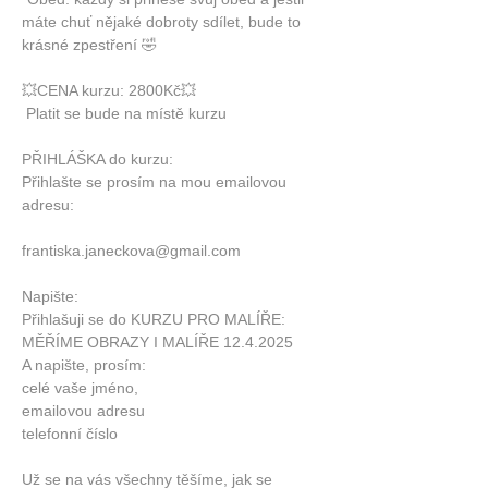
máte chuť nějaké dobroty sdílet, bude to 
krásné zpestření 🤣
💥CENA kurzu: 2800Kč💥
 Platit se bude na místě kurzu
PŘIHLÁŠKA do kurzu:
Přihlašte se prosím na mou emailovou 
adresu: 
frantiska.janeckova@gmail.com
Napište:
Přihlašuji se do KURZU PRO MALÍŘE: 
MĚŘÍME OBRAZY I MALÍŘE 12.4.2025
A napište, prosím:
celé vaše jméno, 
emailovou adresu 
telefonní číslo
Už se na vás všechny těšíme, jak se 