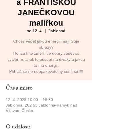
a FRANTIŠKOU
JANEČKOVOU
malířkou
so 12. 4.
  |  
Jablonná
Chceš vědět jakou energii mají tvoje
obrazy?
Honza ti to změří. Je dobrý vědět co
vytvářím, a jak to působí na diváky a jakou
to má energii.
Přihlaš se no neopakovatelný seminář!!!!
Čas a místo
12. 4. 2025 10:00 – 16:30
Jablonná, 262 63 Jablonná-Kamýk nad
Vltavou, Česko
O události