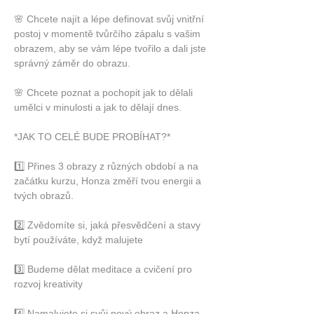
🌸 Chcete najít a lépe definovat svůj vnitřní 
postoj v momentě tvůrčího zápalu s vašim 
obrazem, aby se vám lépe tvořilo a dali jste 
správný záměr do obrazu.
🌸 Chcete poznat a pochopit jak to dělali 
umělci v minulosti a jak to dělají dnes.
*JAK TO CELÉ BUDE PROBÍHAT?*
1️⃣ Přines 3 obrazy z různých období a na 
začátku kurzu, Honza změří tvou energii a 
tvých obrazů.
2️⃣ Zvědomíte si, jaká přesvědčení a stavy 
bytí používáte, když malujete 
3️⃣ Budeme dělat meditace a cvičení pro 
rozvoj kreativity
4️⃣ Namalujete si svůj nový obraz a Honza 