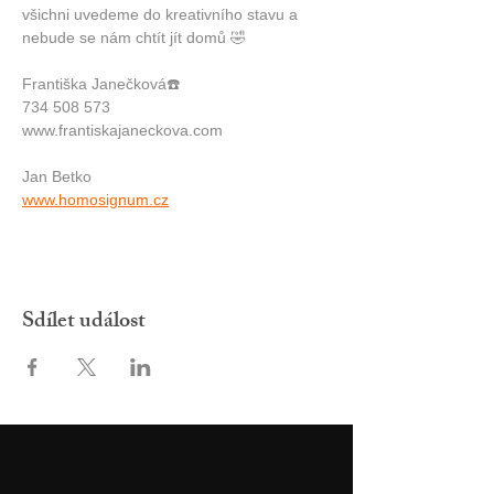
všichni uvedeme do kreativního stavu a 
nebude se nám chtít jít domů 🤣
Františka Janečková☎️
734 508 573
www.frantiskajaneckova.com
Jan Betko
www.homosignum.cz
Sdílet událost