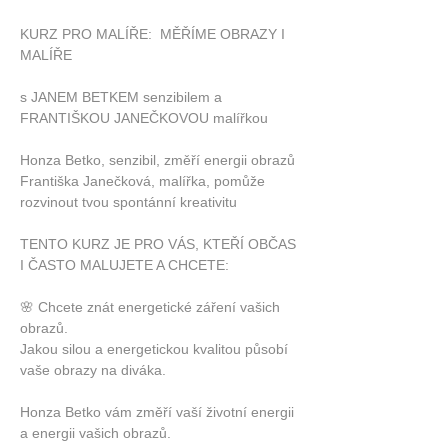
KURZ PRO MALÍŘE:  MĚŘÍME OBRAZY I 
MALÍŘE
s JANEM BETKEM senzibilem a 
FRANTIŠKOU JANEČKOVOU malířkou
Honza Betko, senzibil, změří energii obrazů 
Františka Janečková, malířka, pomůže 
rozvinout tvou spontánní kreativitu 
TENTO KURZ JE PRO VÁS, KTEŘÍ OBČAS 
I ČASTO MALUJETE A CHCETE:
🌸 Chcete znát energetické záření vašich 
obrazů. 
Jakou silou a energetickou kvalitou působí 
vaše obrazy na diváka.
Honza Betko vám změří vaší životní energii 
a energii vašich obrazů.