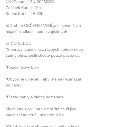
💥💥Datum: 12.4.2025💥💥
Začátek Kurzu: 10h
Konec Kurzu: 16:30h 
🌸Drobné OBČERSTVENÍ jako káva, čaj a 
nějaké sladkosti budou zajištěny🧁
🌸 CO SEBOU: 
*3 obrazy, vaše díla z různých období nebo 
žádný obraz jestli chcete pouze poznávat
*Poznámkový blok, 
*Obyčejné oblečení, aby jste se neumazali 
od barev
*Plátno barvy a štětce dostanete
*Jestli jste zvyklí na vlastní štětce či jiný 
malovací materiál, přineste si ho
*Oběd: každý si přinese svůj oběd a jestli 