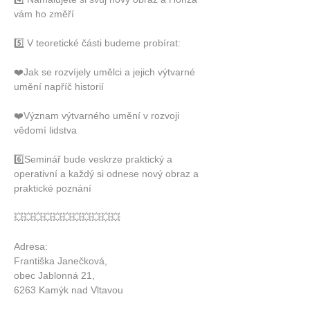
vám ho změří 
5️⃣ V teoretické části budeme probírat:
❤️Jak se rozvíjely umělci a jejich výtvarné  
umění napříč historií
❤️Význam výtvarného umění v rozvoji 
vědomí lidstva
6️⃣Seminář bude veskrze praktický a 
operativní a každý si odnese nový obraz a 
praktické poznání
💥💥💥💥💥💥💥💥💥💥💥
Adresa: 
Františka Janečková, 
obec Jablonná 21,
6263 Kamýk nad Vltavou