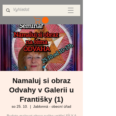
Namaluj si obraz
Odvahy v Galerii u
Františky (1)
so 25. 10.
  |  
Jablonná - obecní úřad
Budete malovat obraz svého vnitřní SÍLY A