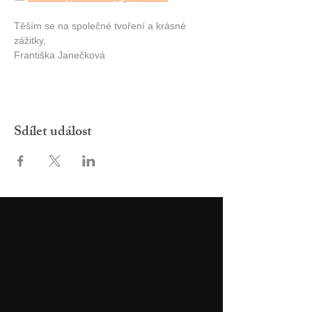
Těším se na společné tvoření a krásné 
zážitky,
Františka Janečková
Sdílet událost