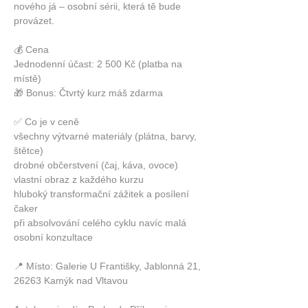
nového já – osobní sérii, která tě bude 
provázet.
💰 Cena
Jednodenní účast: 2 500 Kč (platba na 
místě)
🎁 Bonus: Čtvrtý kurz máš zdarma
✅ Co je v ceně
všechny výtvarné materiály (plátna, barvy, 
štětce)
drobné občerstvení (čaj, káva, ovoce)
vlastní obraz z každého kurzu
hluboký transformační zážitek a posílení 
čaker
při absolvování celého cyklu navíc malá 
osobní konzultace
📍 Místo: Galerie U Františky, Jablonná 21, 
26263 Kamýk nad Vltavou