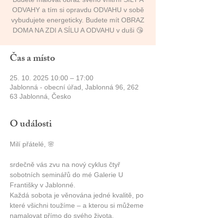
ODVAHY a tím si opravdu ODVAHU v sobě
vybudujete energeticky. Budete mít OBRAZ
DOMA NA ZDI A SÍLU A ODVAHU v duši 😘
Čas a místo
25. 10. 2025 10:00 – 17:00
Jablonná - obecní úřad, Jablonná 96, 262
63 Jablonná, Česko
O události
Milí přátelé, 🌸
srdečně vás zvu na nový cyklus čtyř 
sobotních seminářů do mé Galerie U 
Františky v Jablonné.
Každá sobota je věnována jedné kvalitě, po 
které všichni toužíme – a kterou si můžeme 
namalovat přímo do svého života.