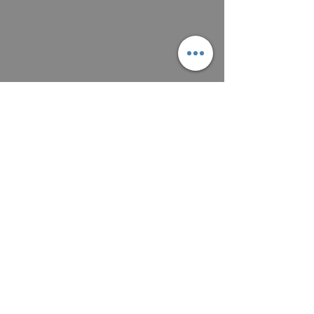
Máte zájem o obraz? Napište mi a
domluvíme se na zaplacení a předání
obrazu, osobně nebo poštou podle
aktuálních cen.
Platit můžete převodem na účet, nebo v
hotovosti.
MAIL: frantiska.janeckova@gmail.com
ČÍSLO ÚČTU 2201581672 / 2010
CZ5220100000002201581672
FIOBCZPPXXXFio banka, a.s.,
V Celnici 1028/10, 117 21 Praha
CZK (Kč)
VŠEOBECNÉ OBCHODNÍ PODMÍNKY