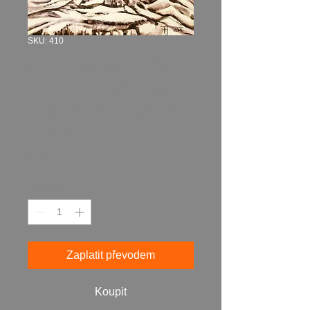
SKU: 410
GEJZÍR RADOSTI
2, 2014 akryl na
plátně 70 x 50 cm
N410
Cena
8 787,00 Kč
Množství
*
Zaplatit převodem
Koupit