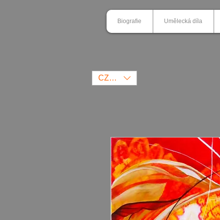
Biografie
Umělecká díla
CZK (Kč)