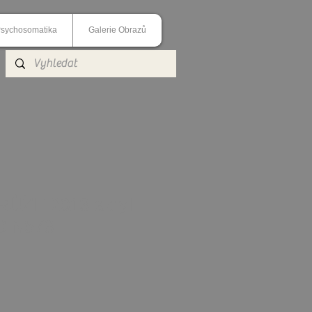
sychosomatika
Galerie Obrazů
ŮŽE 2013 akryl
70 N573