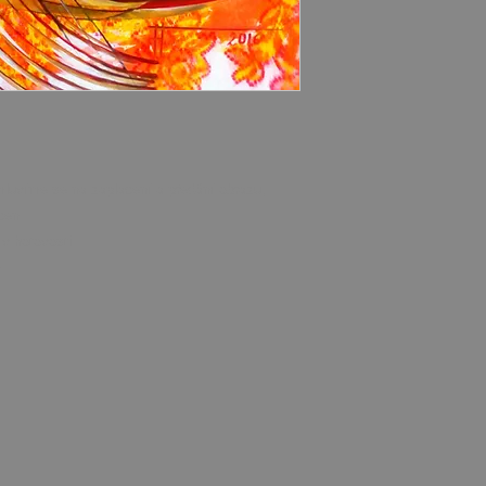
luvíme se na zaplacení a předání obrazu,
cen.
v hotovosti.
m