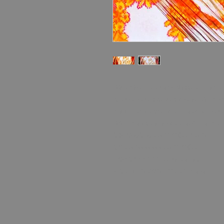
Máte zájem o obraz? Napište mi a dom
osobně nebo poštou podle aktuálních 
Platit můžete převodem na účet, nebo 
MAIL: frantiska.janeckova@gmail.co
ČÍSLO ÚČTU 2201581672 / 2010
CZ5220100000002201581672
FIOBCZPPXXXFio banka, a.s.,
V Celnici 1028/10, 117 21 Praha