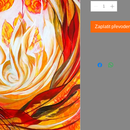
Zaplatit převode