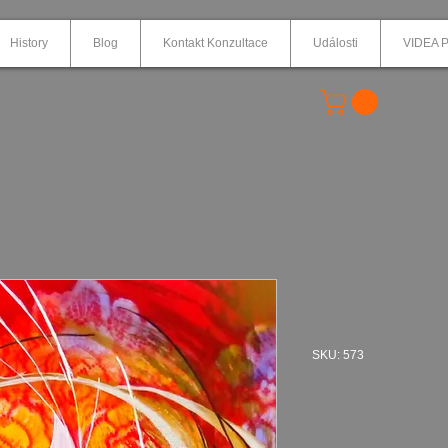
History
Blog
Kontakt Konzultace
Události
VIDEA P
PLAMENY R
plátně 50x
SKU: 573
Cena
13 878,00 Kč
Množství
*