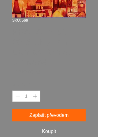
SKU: 569
PRAHA LYRA
2016 akryl- on
Canvas 70 x 50
cm N569
Cena
15 787,00 Kč
Množství
*
Zaplatit převodem
Koupit