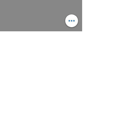
Máte zájem o obraz? Napište mi a
domluvíme se na zaplacení a předání
obrazu, osobně nebo poštou podle
aktuálních cen.
Platit můžete převodem na účet, nebo v
hotovosti.
MAIL: frantiska.janeckova@gmail.com
ČÍSLO ÚČTU 2201581672 / 2010
CZ5220100000002201581672
FIOBCZPPXXXFio banka, a.s.,
V Celnici 1028/10, 117 21 Praha
CZK (Kč)
VŠEOBECNÉ OBCHODNÍ PODMÍNKY