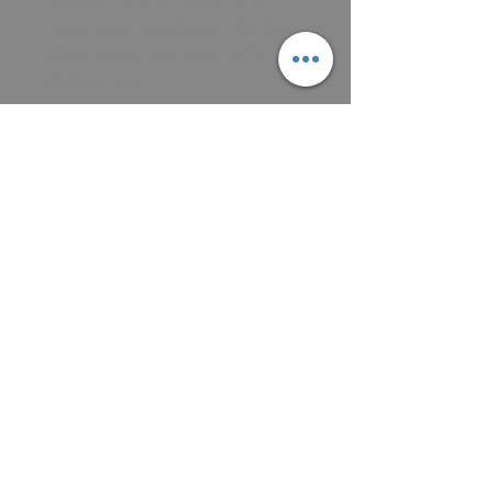
Máte zájem o obraz? Napište mi a
domluvíme se na zaplacení a předání
obrazu, osobně nebo poštou podle
aktuálních cen.
Platit můžete převodem na účet, nebo v
hotovosti.
MAIL: frantiska.janeckova@gmail.com
ČÍSLO ÚČTU 2201581672 / 2010
CZ5220100000002201581672
FIOBCZPPXXXFio banka, a.s.,
V Celnici 1028/10, 117 21 Praha
CZK (Kč)
VŠEOBECNÉ OBCHODNÍ PODMÍNKY