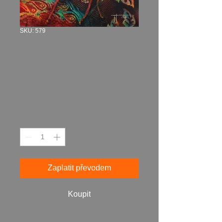
SKU: 579
JELEN PŘIJÍMÁNÍ
2016 akryl plátno
70 x 50 cm N579
Cena
17 887,00 Kč
Množství
*
Zaplatit převodem
Koupit