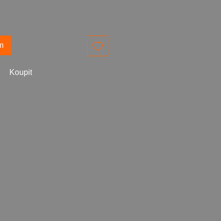
m
Koupit