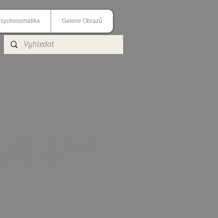
sychosomatika
Galerie Obrazů
DOST 2018 akryl
50 cm N706