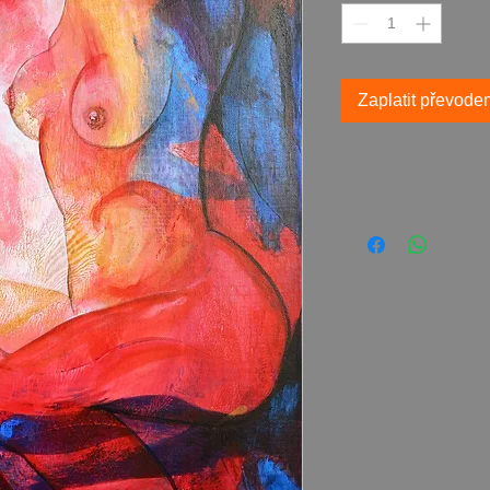
Zaplatit převode