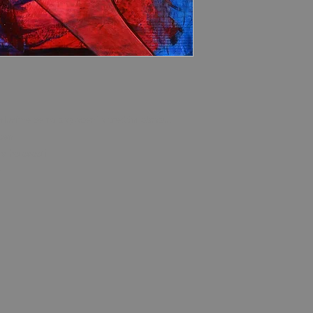
luvíme se na zaplacení a předání obrazu,
cen.
v hotovosti.
m