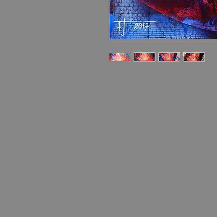
Máte zájem o obraz? Napište mi a dom
osobně nebo poštou podle aktuálních 
Platit můžete převodem na účet, nebo 
MAIL: frantiska.janeckova@gmail.co
ČÍSLO ÚČTU 2201581672 / 2010
CZ5220100000002201581672
FIOBCZPPXXXFio banka, a.s.,
V Celnici 1028/10, 117 21 Praha