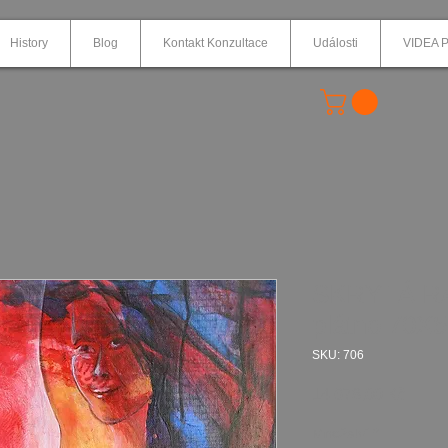
History
Blog
Kontakt Konzultace
Události
VIDEA P
SKRYTÁ RA
plátno 70X
SKU: 706
Cena
14 678,00 Kč
Množství
*