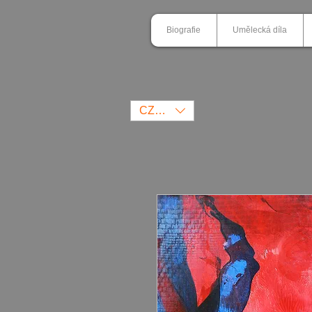
Biografie
Umělecká díla
CZK (Kč)