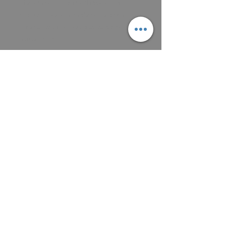
Máte zájem o obraz? Napište mi a
domluvíme se na zaplacení a předání
obrazu, osobně nebo poštou podle
aktuálních cen.
Platit můžete převodem na účet, nebo v
hotovosti.
MAIL: frantiska.janeckova@gmail.com
ČÍSLO ÚČTU 2201581672 / 2010
CZ5220100000002201581672
FIOBCZPPXXXFio banka, a.s.,
V Celnici 1028/10, 117 21 Praha
CZK (Kč)
VŠEOBECNÉ OBCHODNÍ PODMÍNKY