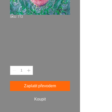
SKU: 772
ŽIVÁ YONI 2 2018
akryl plátno 70 x
100 cm N772
Cena
18 478,00 Kč
Množství
*
Zaplatit převodem
Koupit