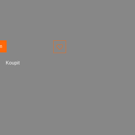
m
Koupit