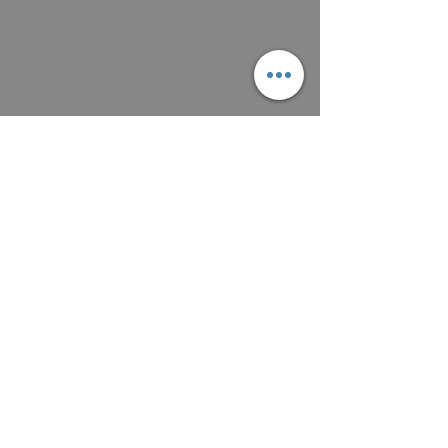
Máte zájem o obraz? Napište mi a
domluvíme se na zaplacení a předání
obrazu, osobně nebo poštou podle
aktuálních cen.
Platit můžete převodem na účet, nebo v
hotovosti.
MAIL: frantiska.janeckova@gmail.com
ČÍSLO ÚČTU 2201581672 / 2010
CZ5220100000002201581672
FIOBCZPPXXXFio banka, a.s.,
V Celnici 1028/10, 117 21 Praha
CZK (Kč)
VŠEOBECNÉ OBCHODNÍ PODMÍNKY