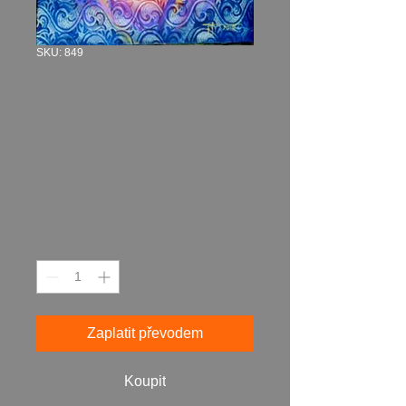
SKU: 849
MANDORLA
ŽIVOTA 14 " 2018
akryl plátno 70 x
50 cm N849
Cena
16 787,00 Kč
Množství
*
Zaplatit převodem
Koupit