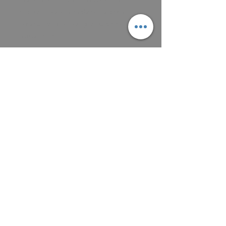
domluvíme se na zaplacení a předání
obrazu, osobně nebo poštou podle
aktuálních cen.
Platit můžete převodem na účet, nebo v
hotovosti.
MAIL: frantiska.janeckova@gmail.com
ČÍSLO ÚČTU 2201581672 / 2010
CZ5220100000002201581672
FIOBCZPPXXXFio banka, a.s.,
V Celnici 1028/10, 117 21 Praha
CZK (Kč)
VŠEOBECNÉ OBCHODNÍ PODMÍNKY