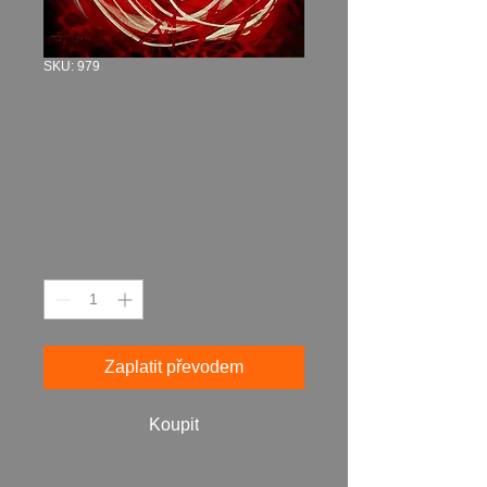
SKU: 979
ŽIVÁ AURA 2 "
2020 akryl plátno
70 x 50 cm N979
Cena
14 787,00 Kč
Množství
*
Zaplatit převodem
Koupit
Máte zájem o obraz? Napište mi a