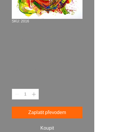
SKU: 2016
SRDCE ZVON
2013 akryl karton
70 x 100 cm
N2016
Cena
3 450,00 Kč
Množství
*
Zaplatit převodem
Koupit