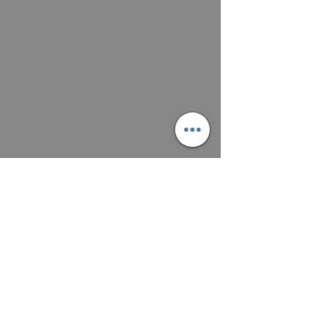
Máte zájem o obraz? Napište mi a
domluvíme se na zaplacení a předání
obrazu, osobně nebo poštou podle
aktuálních cen.
Platit můžete převodem na účet, nebo v
hotovosti.
MAIL: frantiska.janeckova@gmail.com
ČÍSLO ÚČTU 2201581672 / 2010
CZ5220100000002201581672
FIOBCZPPXXXFio banka, a.s.,
V Celnici 1028/10, 117 21 Praha
Obraz je velký 100 x 70 centimetrů je
malovaný na kartonu a potřebuje rám
Obraz je k vyzvednutí, domluvíme se na
adrese.
Nebo je nutné připočítat balné a
poštovné