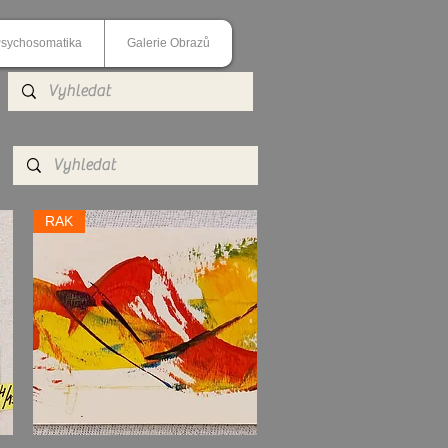
sychosomatika
Galerie Obrazů
RAK