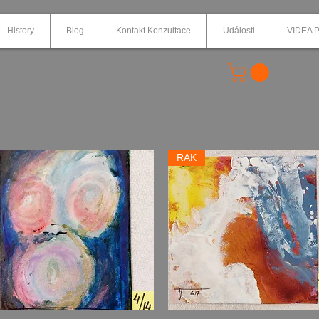
History
Blog
Kontakt Konzultace
Události
VIDEA P
RAK