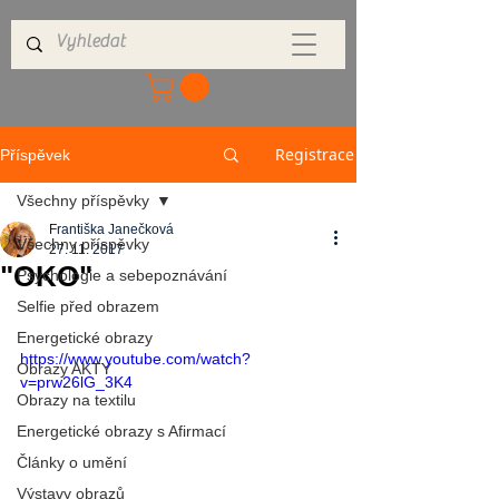
Registrace
Příspěvek
Všechny příspěvky
Františka Janečková
Všechny příspěvky
27. 11. 2017
"OKO"
Psychologie a sebepoznávání
Selfie před obrazem
Energetické obrazy
https://www.youtube.com/watch?
Obrazy AKTY
v=prw26lG_3K4
Obrazy na textilu
Energetické obrazy s Afirmací
Články o umění
Výstavy obrazů