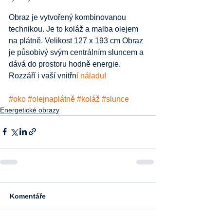
Obraz je vytvořený kombinovanou 
technikou. Je to koláž a malba olejem 
na plátně. Velikost 127 x 193 cm Obraz 
je působivý svým centrálním sluncem a 
dává do prostoru hodně energie. 
Rozzáří i vaší vnitřn
í náladu!
#oko
#olejnaplátně
#koláž
#slunce
Energetické obrazy
Komentáře