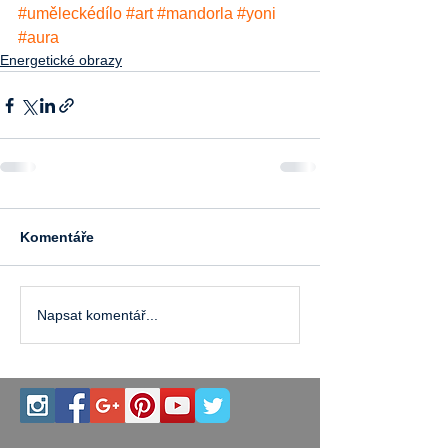
#uměleckédílo
#art
#mandorla
#yoni
#aura
Energetické obrazy
Komentáře
Napsat komentář...