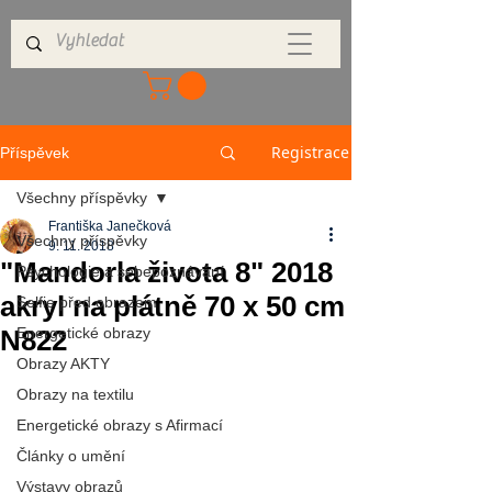
Registrace
Příspěvek
Všechny příspěvky
Františka Janečková
Všechny příspěvky
9. 11. 2018
"Mandorla života 8" 2018
Psychologie a sebepoznávání
akryl na plátně 70 x 50 cm
Selfie před obrazem
N822
Energetické obrazy
Obrazy AKTY
Obrazy na textilu
Energetické obrazy s Afirmací
Články o umění
Výstavy obrazů