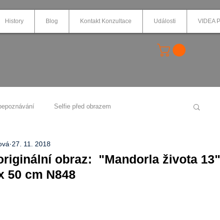
History
Blog
Kontakt Konzultace
Události
VIDEA P
bepoznávání
Selfie před obrazem
ová
27. 11. 2018
KTY
Obrazy na textilu
Energetické obrazy s Afirmací
originální obraz: "Mandorla života 13"
 x 50 cm N848
ů